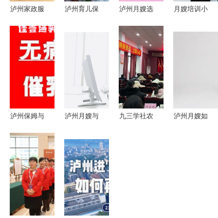
泸州家政服
泸州育儿保
泸州月嫂选
月嫂培训小
务全指南
姆
择指南 如
常识，泸州
如何挑选月
何找到专业
月嫂入门必
嫂、育儿
贴心的保姆
看
嫂、住家保
与月嫂服务
姆与护工
泸州保姆与
泸州月嫂与
九三学社农
泸州月嫂如
月嫂 如何
催乳护理
技专家莅临
何经营早教
选择最合适
怡亲催乳中
泸州开
服务 策略
的家政服务
心为您守护
展“东翼”粮
与建议
母婴健康
油产业发展
技术培训